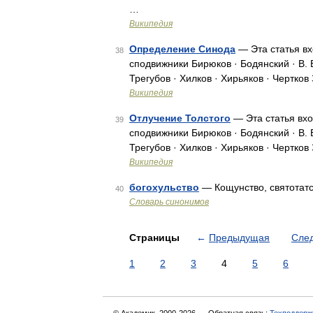
…
Википедия
Определение Синода
— Эта статья вх
38
сподвижники Бирюков · Бодянский · В. 
Трегубов · Хилков · Хирьяков · Чертко
Википедия
Отлучение Толстого
— Эта статья вхо
39
сподвижники Бирюков · Бодянский · В. 
Трегубов · Хилков · Хирьяков · Чертко
Википедия
богохульство
— Кощунство, святотат
40
Словарь синонимов
Страницы
←
Предыдущая
Сле
1
2
3
4
5
6