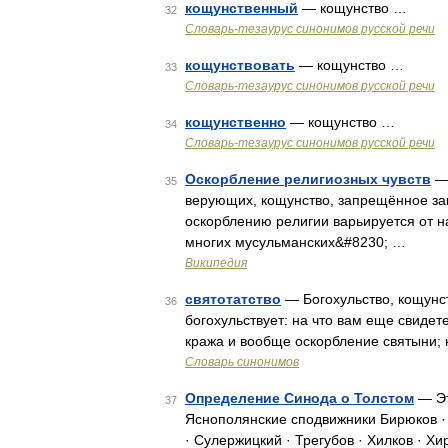
кощунственный
— кощунство …
32
Словарь-тезаурус синонимов русской речи
кощунствовать
— кощунство …
33
Словарь-тезаурус синонимов русской речи
кощунственно
— кощунство …
34
Словарь-тезаурус синонимов русской речи
Оскорбление религиозных чувств
— 
35
верующих, кощунство, запрещённое за
оскорблению религии варьируется от н
многих мусульманских&#8230; …
Википедия
святотатство
— Богохульство, кощунст
36
богохульствует: на что вам еще свидет
кража и вообще оскорбление святыни;
Словарь синонимов
Определение Синода о Толстом
— Эт
37
Яснополянские сподвижники Бирюков · Б
· Сулержицкий · Трегубов · Хилков · Х