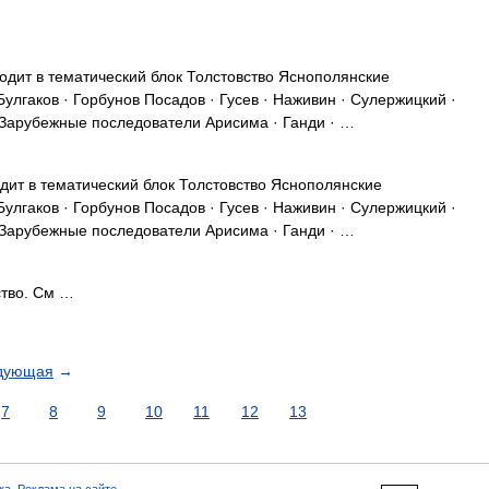
одит в тематический блок Толстовство Яснополянские
Булгаков · Горбунов Посадов · Гусев · Наживин · Сулержицкий ·
в Зарубежные последователи Арисима · Ганди · …
дит в тематический блок Толстовство Яснополянские
Булгаков · Горбунов Посадов · Гусев · Наживин · Сулержицкий ·
в Зарубежные последователи Арисима · Ганди · …
ство. См …
дующая
→
7
8
9
10
11
12
13