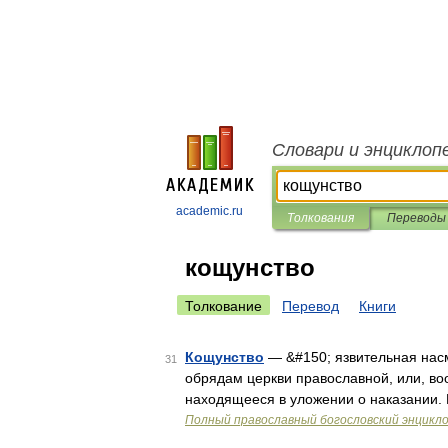
Словари и энциклоп
academic.ru
Толкования
Переводы
кощунство
Толкование
Перевод
Книги
Кощунство
— &#150; язвительная нас
31
обрядам церкви православной, или, во
находящееся в уложении о наказании. 
Полный православный богословский энцикло