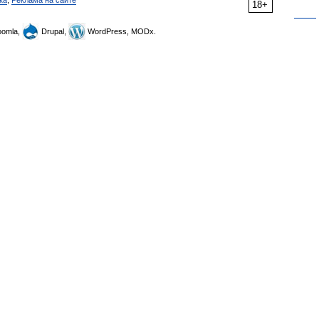
ка
,
Реклама на сайте
18+
omla,
Drupal,
WordPress, MODx.