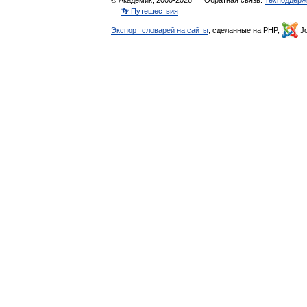
© Академик, 2000-2026
Обратная связь:
Техподдерж
👣 Путешествия
Экспорт словарей на сайты
, сделанные на PHP,
Jo