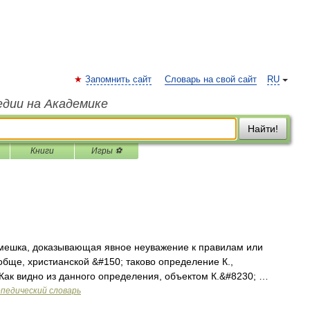
Запомнить сайт
Словарь на свой сайт
RU
едии на Академике
Найти!
Книги
Игры ⚽
мешка, доказывающая явное неуважение к правилам или
обще, христианской &#150; таково определение К.,
Как видно из данного определения, объектом К.&#8230; …
педический словарь