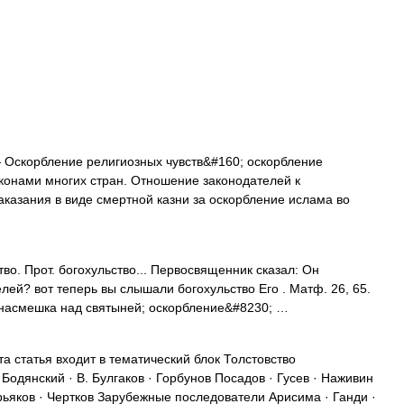
Оскорбление религиозных чувств&#160; оскорбление
конами многих стран. Отношение законодателей к
аказания в виде смертной казни за оскорбление ислама во
во. Прот. богохульство... Первосвященник сказал: Он
елей? вот теперь вы слышали богохульство Его . Матф. 26, 65.
 насмешка над святыней; оскорбление&#8230; …
а статья входит в тематический блок Толстовство
одянский · В. Булгаков · Горбунов Посадов · Гусев · Наживин
ирьяков · Чертков Зарубежные последователи Арисима · Ганди ·